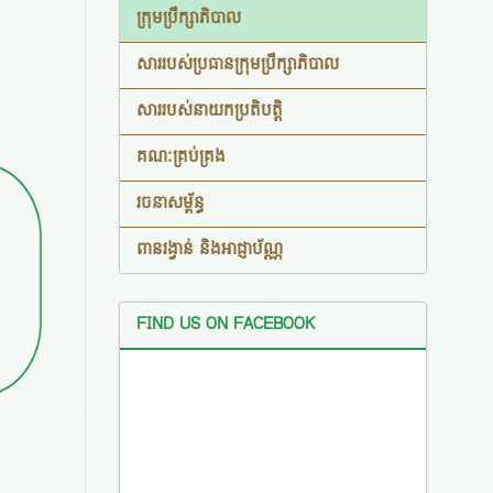
ក្រុមប្រឹក្សាភិបាល
សាររបស់ប្រធានក្រុមប្រឹក្សាភិបាល
សាររបស់នាយកប្រតិបត្តិ
គណៈគ្រប់គ្រង
រចនាសម្ព័ន្ធ​
ពានរង្វាន់ និងអាជ្ញាប័ណ្ណ
FIND US ON FACEBOOK