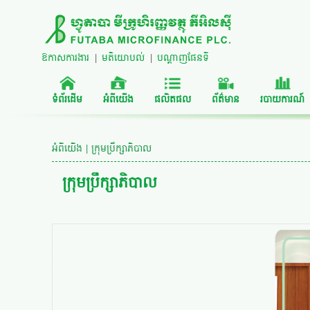
ឱកាសការងារ
|
មតិយោបល់
|
បណ្តាញផែនទី
ទំព័រដើម
អំពីយើង
ផលិតផល
ព័ត៌មាន
របាយការណ៍
អំពីយើង | ក្រុមប្រឹក្សាភិបាល
ក្រុមប្រឹក្សាភិបាល