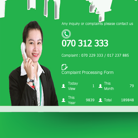
Any inquiry or complaints please contact us
070 312 333
Complaint : 070 229 333 / 017 237 885
Complaint Processing Form
Today
This
1
79
View
Month
This
9839
Total
189848
Year