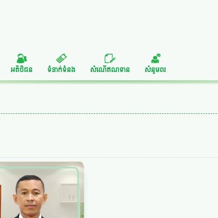
អតិថិជន
ទំនាក់ទំនង
សំណើឥណទាន
សំនូមពរ