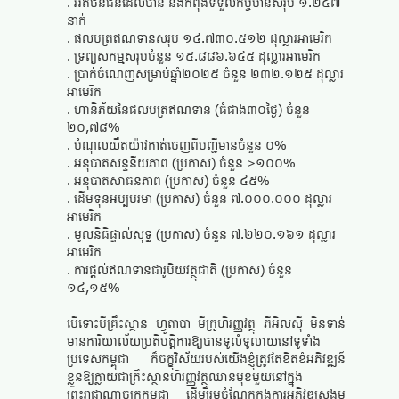
. អតិថិនជនដែលបាន និងកំពុងទទួលកម្ចីមានសរុប ១.២៤៧
នាក់
. ផលបត្រឥណទានសរុប ១៤.៧៣០.៥១២ ដុល្លារអាមេរិក
. ទ្រព្យសកម្មសរុបចំនួន ១៥.៨៨៦.៦៤៥ ដុល្លារអាមេរិក
. ប្រាក់ចំណេញសម្រាប់ឆ្នាំ២០២៥ ចំនួន ២៣២.១២៥ ដុល្លារ
អាមេរិក
. ហានិភ័យនៃផលបត្រឥណទាន (ធំជាង៣០ថ្ងៃ) ចំនួន
២០,៧៨%
. បំណុលយឺតយ៉ាវកាត់ចេញពីបញ្ជីមានចំនួន ០%
. អនុបាតសន្ទនីយភាព (ប្រកាស) ចំនួន >១០០%
. អនុបាតសាធនភាព (ប្រកាស) ចំនួន ៤៥%
. ដើមទុនអប្បបរមា (ប្រកាស) ចំនួន ៧.០០០.០០០ ដុល្លារ
អាមេរិក
. មូលនិធិផ្ទាល់សុទ្ធ (ប្រកាស) ចំនួន ៧.២២០.១៦១ ដុល្លារ
អាមេរិក
. ការផ្តល់ឥណទានជារូបិយវត្ថុជាតិ (ប្រកាស) ចំនួន
១៤,១៥%
បើទោះបីគ្រឹះស្ថាន ហ្វូតាបា មីក្រូហិរញ្ញវត្ថុ ភីអិលស៊ី មិនទាន់
មានការិយាល័យប្រតិបត្តិការឱ្យបានទូលំទូលាយនៅទូទាំង
ប្រទេសកម្ពុជា ក៏ចក្ខុវិស័យរបស់យើងខ្ញុំត្រូវតែខិតខំអភិវឌ្ឍន៍
ខ្លួនឱ្យក្លាយជាគ្រឹះស្ថានហិរញ្ញវត្ថុឈានមុខមួយនៅក្នុង
ព្រះរាជាណាចក្រកម្ពុជា ដើម្បីរួមចំណែកក្នុងការអភិវឌ្ឍសង្គម