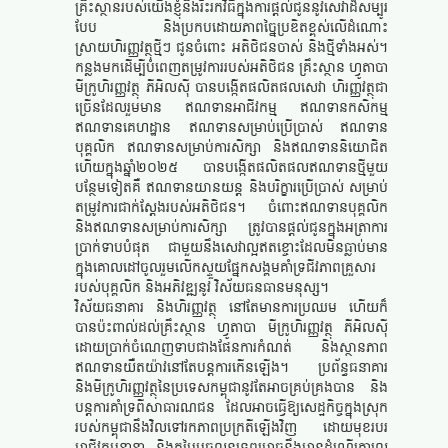
គ្រឹះស្ថានរបស់យើងខ្ញុំនឹងរិះរកវិធីក្នុងការផ្ដល់ជូននូវសេវាដ៏សម្បូរ
បែប និងប្រកបដោយភាពច្នៃប្រឌិតខ្ពស់លើដំណោះ
ស្រាយហិរញ្ញវត្ថុថ្មីៗ ជូនចំពោះ អតិថិជនចាស់ និងថ្មីទាំងអស់។
កន្លងមកដើម្បីបំពេញតម្រូវការរបស់អតិថិជន គ្រឹះស្ថាន ហ្វូតាបា
មីក្រូហិរញ្ញវត្ថុ ភីអិលស៊ី បានបង្កើតផលិតផលសេវា ហិរញ្ញវត្ថុជា
ច្រើនដែលរួមមាន ឥណទានអាជីវកម្ម ឥណទានកសិកម្ម
ឥណទានគេហដ្ឋាន ឥណទានសម្រាប់ប្រើប្រាស់ ឥណទាន
បុគ្គលិក ឥណទានសម្រាប់ការសិក្សា និងឥណទាននិយោជិត
ហើយក្នុងឆ្នាំ២០២៥ បានបង្កើតផលិតផលឥណទានថ្មីមួយ
បន្ថែមទៀតគឺ ឥណទានយានយន្ត និងបរិក្ខារប្រើប្រាស់ សម្រាប់
តម្រូវការជាក់ស្តែងរបស់អតិថិជន។ ចំពោះឥណទានបុគ្គលិក
និងឥណទានសម្រាប់ការសិក្សា ត្រូវបានផ្តល់ជូនក្នុងអត្រាការ
ប្រាក់ទាបបំផុត ជាមួយនឹងសេវាល្អឥតខ្ចោះដែលមិនធ្លាប់មាន
ក្នុងគោលដៅចូលរួមលើកស្ទួយផ្នែកសង្គមគាំទ្រជីវភាពគ្រួសារ
របស់បុគ្គលិក និងអភិវឌ្ឍនូវ វិស័យធនធានមនុស្ស។
វិស័យធនាគារ និងហិរញ្ញវត្ថុ នៅតែមានការប្រឈម ហើយក៏
បានប៉ះពាល់ដល់គ្រឹះស្ថាន ហ្វូតាបា មីក្រូហិរញ្ញវត្ថុ ភីអិលស៊ី
ដោយប្រាក់ចំណេញទាបជាងផែនការកំណត់ និងស្ថានភាព
ឥណទានយឺតយ៉ាវនៅតែបន្តការកើនឡើង។ ប្រព័ន្ធធនាគារ
និងមីក្រូហិរញ្ញវត្ថុនៃប្រទេសកម្ពុជានូវតែអាចគ្រប់គ្រងបាន និង
បន្តការគាំទ្រពីសាធារណជន ដែលអាចធ្វើឱ្យសេដ្ឋកិច្ចក្នុងស្រុក
របស់កម្ពុជានឹងវិលទៅរកភាពប្រក្រតីឡើងវិញ ដោយមុខរបរ