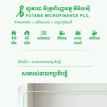
ឱកាសការងារ
|
មតិយោបល់
|
បណ្តាញផែនទី
ទំព័រ
អំពី
ផលិតផល
ព័ត៌មាន
របាយ
អតិថិជន
ដើម
យើង
ការណ៍
អំពីយើង | សាររបស់នាយកប្រតិបត្តិ
សាររបស់នាយកប្រតិបត្តិ