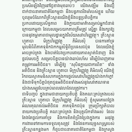
អាជីវកម្មនានា និងតម្លៃអចលនទ្រព្យអាចនឹងមានដំណើរការល្អ
ប្រសើរឡើងវិញនៅថ្ងៃខាងមុខឆាប់ៗ យើងសង្ឃឹម និងជឿ
ជាក់ថាធនាគារជាតិនៃកម្ពុជា នឹងបន្តភាពរឹងមាំរបស់ខ្លួន ហើយ
ចូលរួមចំណែកពីគ្រឹះស្ថានយើងខ្ញុំនឹងបន្តប្រតិបត្តិការ
ប្រកបដោយប្រសិទ្ធភាព និងក្លាយជាមាគ៌ាសម្រាប់អ្នកជំនាន់
ក្រោយកម្ពុជា ដែលសម្រេចយកភាពត្រឹមត្រូវ ស្មើគ្នា និងរក្សាឱ្យ
បាននូវតម្លាភាពជាមូលដ្ឋានក្នុងវិស័យសេវាហិរញ្ញវត្ថុ។ គ្រឹះស្ថាន
ហ្វូតាបា មីក្រូហិរញ្ញវត្ថុ ភីអិលស៊ី បានការគាំទ្រ
មូលនិធិពីភាគទុនិកឯកកម្មសិទ្ធិពីប្រទេសជប៉ុន ដែលយើងខ្ញុំ
អាចគ្រប់គ្រង និងចាត់ចែងប្រកបដោយភាពស្ទាត់ជំនាញ និង
ផ្តល់សេចក្តី សម្រេចចិត្តបានយ៉ាងឆាប់រហ័ស ដើម្បីបំពេញតាម
តម្រូវការអតិថិជន។ ដើម្បីឱ្យ “សុបិនក្លាយជាការពិត” ទាំង
អតិថិជន និងគ្រឹះស្ថាន ហ្វូតាបា មីក្រូហិរញ្ញវត្ថុ ភីអិលស៊ី យើងខ្ញុំ
រីករាយស្វាគមន៍សហការក្នុងការផ្តល់សេវាហិរញ្ញវត្ថុយ៉ាងកក់ក្តៅ
និងជាទីទុកចិត្តបំផុតជូនអតិថិជនទាំងអស់នូវសេវាឥណទាន
យ៉ាងសម្បូរបែបគ្រប់ពេលវេលាដែលត្រូវការ។
ជាទីបញ្ចប់ ក្នុងនាមជានាយកប្រតិបត្តិ និងគណៈគ្រប់គ្រងរបស់
គ្រឹះស្ថាន ហ្វូតាបា មីក្រូហិរញ្ញវត្ថុ ភីអិលស៊ី ខ្ញុំសូមគោរពថ្លែង
អំណរគុណដល់អតិថិជន ភាគទុនិកជប៉ុន ក្រុមប្រឹក្សាភិបាល
នាយករងប្រតិបត្តិ គណៈគ្រប់គ្រង និងបុគ្គលិកទាំងអស់ ដែល
តែងតែផ្តល់ការគាំទ្រ និងការខិតខំប្រឹងប្រែងក្នុងការ អនុវត្ត
ការងារទៅតាមការទទួលខុសត្រូវ និងផែនការយុទ្ធសាស្រ្តរបស់
គ្រឹះស្ថានកន្លងមក ក៏ដូចជាធនាគារជាតិនៃកម្ពុជា និងក្រសួង