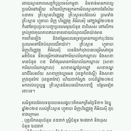
ដោយស្ថានភាពសេដ្ឋកិច្ចប្រទេសកម្ពុជា មិនទាន់មានភាពល្អ
ប្រសើរនៅឡើយ ហើយបើក្រឡេកមកមើលស្ថានភាពនៃវិស័យ
ធនាគារ គ្រឹះស្ថានហិរញ្ញវត្ថុ គ្រឹះស្ថានបង់រំលស់ ព្រមទាំង
គ្រឹះស្ថាន ហ្វូតាបា មីក្រូ ហិរញ្ញវត្ថុ ភីអិលស៊ី នៅក្នុងឆ្នាំ២០២៥
ក៏នៅតែជួបប្រទះបញ្ហាប្រឈមមួយចំនួន ជាពិសេស ទៅលើការ
គ្រប់គ្រងគុណភាពឥណទានដោយបំណុលយឺតយ៉ាវមាន
ការកើនឡើង និងតម្លៃអចលនទ្រព្យមានការធ្លាក់ចុះដែល
ប្រឈមទៅនឹងបំណុលយឺតយ៉ាវ។ គ្រឹះស្ថាន ហ្វូតាបា
មីក្រូហិរញ្ញវត្ថុ ភីអិលស៊ី បាននិងកំពុងបានបម្រើសេវាជូន
អតិថិជន និងបម្រើការងារនៅការិយាល័យកណ្តាល និងសាខា
មានចំនួន ០៥ ទីតាំងរួមមានការិយាល័យកណ្តាល (សាខា
ការិយាល័យកណ្តាល) សាខាខណ្ឌព្រែកព្នៅ សាខាខណ្ឌ
ពោធិ៍សែនជ័យ សាខាក្រុងច្បារមន (ខេត្តកំពង់ស្ពឺ) និងសាខា
ក្រុងដូនកែវ (ខេត្តតាកែវ) ហើយជាក់ស្តែង ចាប់ពីឆ្នាំ២០២៤
មកដល់បច្ចុប្បន្ន គ្រឹះស្ថានមិនបានបើកសាខាថ្មី បន្ថែមទៀត
នោះទេ។
សមិទ្ធផលដែលទទួលបានសង្ខេបៗគិតមកត្រឹមថ្ងៃទី៣១ ខែធ្នូ
ឆ្នាំ២០២៥ របស់គ្រឹះស្ថាន ហ្វូតាបា មីក្រូហិរញ្ញវត្ថុ ភីអិលស៊ី ដូច
ខាងក្រោម៖
. បុគ្គលិកសរុបចំនួន ៩៥នាក់ ស្ត្រីចំនួន ២៧នាក់ និងបុរស
ចំនួន ៦៨នាក់