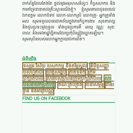
ពាក់ព័ន្ធដែលតែងតែ ផ្តល់នូវអនុសាសន៍ល្អៗ កិច្ចសហការ និង
ការគាំទ្រនានាដល់គ្រឹះស្ថានយើងខ្ញុំ។ ខ្ញុំសូមគោរពជូនពរដល់
ឯកឧត្តម លោកជំទាវ លោក-លោកស្រី លោកគ្រូ- អ្នកគ្រូទាំង
អស់ សូមទទួលបានជោគជ័យក្នុងភារកិច្ចការងារ សុខភាពល្អ
និងជួបប្រទះនូវពុទ្ធពរ ទាំងបួនប្រការគឺ អាយុ វណ្ណៈ សុខៈ
ពាលៈ និងទេវតាឆ្នាំថ្មីតាមថែរក្សាកុំបីឃ្លៀងឃ្លាតឡើយ។
សូមសុបិនរបស់លោកអ្នកក្លាយជាការពិត។
អំពីយើង
ទស្សនៈវិស័យ បេសកកម្ម​ និងតម្លៃស្នូល
និមិត្តសញ្ញា
របស់ហ្វូតាបា
ប្រវត្តិសង្ខេប
ភាគទុនិក
ក្រុម
ប្រឹក្សាភិបាល
សាររបស់ប្រធានក្រុមប្រឹក្សាភិបាល
សារ
របស់នាយកប្រតិបត្តិ
គណៈគ្រប់គ្រង
រចនាសម្ព័ន្ធ​
ពានរ
ង្វាន់ និងអាជ្ញាប័ណ្ណ
FIND US ON FACEBOOK