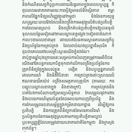
និងកំណើនសេដ្ឋកិច្ចប្រកបដោយនិរន្តរភាពក្នុងពេលបច្ចុប្បន្ន ក៏
ដូចពេលអនាគតតាមរយៈការធ្វើឱ្យមានលំនឹងស្ថិរភាព តម្លា
ភាពលើផ្នែកទីផ្សារហិរញ្ញវត្ថុនៅកម្ពុជា និងផែនការយុទ្ធ
សាស្រ្តរយៈពេលវែងដែលនឹងពង្រឹងការអនុវត្តលើតំបន់ប្រតិបត្តិ
ការដែលមានស្រាប់ និងពង្រីកតំបន់ប្រតិបត្តិការឱ្យបានទូលំ
ទូលាយបន្ថែមទៀតនៅតាមបណ្តាខេត្តផ្សេងៗទៀតជាដំណាក់
កាលៗនាពេលខាងមុខ ដោយបត់បែនតាមស្ថានភាពសេដ្ឋកិច្ច
និងប្រព័ន្ធនៃការគ្រប់គ្រង ដែលជាបំណងប្រាថ្នាដ៏សុចរិត ក៏
ដូចជាគោលដៅរបស់គ្រឹះស្ថានយើងខ្ញុំផងដែរ។
នាប៉ុន្មានឆ្នាំចុងក្រោយនេះសម្រាប់ការបំពេញតម្រូវការអតិថិជន
យើងនៅតែបន្តការយកចិត្តទុកដាក់លើការពង្រឹងប្រព័ន្ធនៃការ
ត្រួតពិនិត្យផ្ទៃក្នុងរបស់ខ្លួន បង្កើត និងបច្ចុប្បន្នភាពលើ
គោលការណ៍ និងនីតិវិធីនានា ការគ្រប់គ្រងដោះស្រាយលើ
ឥណទានយឺតយ៉ាវ ពង្រឹងសមត្ថភាពបុគ្គលិក (តាមរយៈ ការ
បណ្តុះបណ្តាលខាងក្នុង និងខាងក្រៅ) ការគ្រប់គ្រងនិង
ចាត់ចែងការចំណាយឱ្យមានប្រសិទ្ធភាព កែសម្រួលនូវការងារ
និងរបាយការណ៍មួយចំនួនដែលអាចយកចេញពីប្រព័ន្ធ និង
ការកែសម្រួលរចនាសម្ព័ន្ធក្នុងកម្រិតនាយកដ្ឋាន ដើម្បីឱ្យការ
ប្រតិបត្តិ និងការត្រួតពិនិត្យកាន់តែមានភាពរឹងមាំ និង
ប្រសិទ្ធភាពនៃការអនុវត្តស្របតាមការប្រតិបត្តិតាមច្បាប់
ឬបទប្បញ្ញត្តិដែលតម្រូវដោយធនាគារជាតិនៃកម្ពុជា និងក្រសួង
ពាក់ព័ន្ធ។