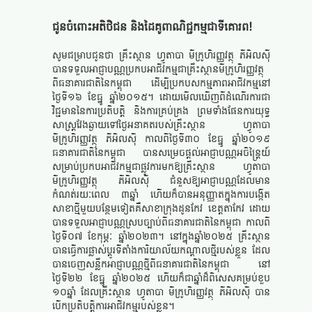
ជូនចំពោះអតិថិជន និងដៃគូពាណិជ្ជកម្មជាទីគោរព!
សូមជម្រាបជូនថា គ្រឹះស្ថាន ហ្វូតាបា មីក្រូហិរញ្ញវត្ថុ ភីអិលស៊ី
បានទទួលអាជ្ញាបណ្ណប្រកបអាជីវកម្មជាគ្រឹះស្ថានមីក្រូហិរញ្ញវត្ថុ
ពីធនាគារជាតិនៃកម្ពុជា ដើម្បីប្រកបសកម្មភាពអាជីវកម្មនៅ
ថ្ងៃទី១៦ ខែធ្នូ ឆ្នាំ២០១៥។ ដោយមើលឃើញពីដំណើរការជា
វិជ្ជមាននៃការប្រតិបត្តិ និងការគ្រប់គ្រង ព្រមទាំងផែនការយុទ្ធ
សាស្រ្តវែងឆ្ងាយទៅថ្ងៃអនាគតរបស់គ្រឹះស្ថាន ហ្វូតាបា
មីក្រូហិរញ្ញវត្ថុ ភីអិលស៊ី កាលពីថ្ងៃទី៣០ ខែធ្នូ ឆ្នាំ២០១៩
ធនាគារជាតិនៃកម្ពុជា បានសម្រេចផ្តល់អាជ្ញាបណ្ណអចិន្ត្រៃយ៍
សម្រាប់ប្រកបអាជីវកម្មជាផ្លូវការមកឱ្យគ្រឹះស្ថាន ហ្វូតាបា
មីក្រូហិរញ្ញវត្ថុ ភីអិលស៊ី ជំនួសឱ្យអាជ្ញាបណ្ណដែលមាន
កំណត់រយៈពេល ៣ឆ្នាំ ហើយក៏បានអនុញ្ញាតក្នុងការបង្កើត
សាខាថ្មីមួយបន្ថែមទៀតគឺសាខាក្រុងដូនកែវ ខេត្តតាកែវ ដោយ
បានទទួលអាជ្ញាបណ្ណស្របច្បាប់ពីធនាគារជាតិនៃកម្ពុជា កាលពី
ថ្ងៃទី០៧ ខែកុម្ភៈ ឆ្នាំ២០២៣។ នៅក្នុងឆ្នាំ២០២៥ គ្រឹះស្ថាន
បានធ្វើការផ្លាស់ប្តូរទីតាំងការិយាល័យកណ្តាលថ្មីរបស់ខ្លួន ដែល
បានចេញសន្លឹកអាជ្ញាបណ្ណថ្មីពីធនាគារជាតិនៃកម្ពុជា នៅ
ថ្ងៃទី២២ ខែធ្នូ ឆ្នាំ២០២៥ ហើយក៏ជាឆ្នាំដ៏ពិសេសគម្រប់ខួប
១០ឆ្នាំ ដែលគ្រឹះស្ថាន ហ្វូតាបា មីក្រូហិរញ្ញវត្ថុ ភីអិលស៊ី បាន
បើកប្រតិបត្តិការអាជីវកម្មរបស់ខ្លួន។