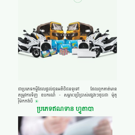
ជាប្រភេទកម្ចីដែលផ្តល់ជូនអតិថិជនទូទៅ ដែលពួកគាត់មាន
តម្រូវការទិញ ឧបករណ៍ - សម្ភារៈប្រើប្រាស់ផ្សេងៗដូចជា ម៉ូតូ
រ៉ឺម៉កកង់បី
ប្រភេទឥណទាន ហ្វូតាបា