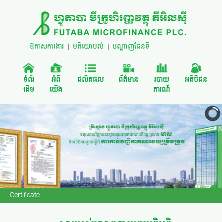
ឱកាសការងារ
|
មតិយោបល់
|
បណ្តាញផែនទី
ទំព័រ
អំពី
ផលិតផល
ព័ត៌មាន
របាយ
អតិថិជន
ដើម
យើង
ការណ៍
Certificate