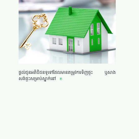
ផ្តល់ជូនអតិថិជនទូទៅដែលមានតម្រូវការទិញផ្ទះ ឬសាង
សង់ផ្ទះសម្រាប់ស្នាក់នៅ