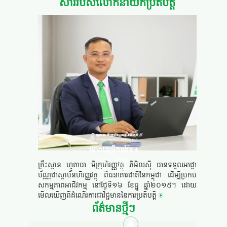
សាររបស់លោកនាយកប្រតិបត្តិ
ម៉ោងបម្រើការងារ ៖
ចន្ទ - សុក្រ
គ្រឹះស្ថាន ហ្វូតាបា មីក្រូ​ហិរញ្ញ​វត្ថុ ភី​អិល​ស៊ី បាន​ទទួល​អាជ្ញា​
៨:០០ព្រឹក -
ប័ណ្ណ​ជា​ស្ថាប័ន​ហិរញ្ញ​វត្ថុ ពី​ធនា​គារ​ជាតិ​នៃ​កម្ពុជា ដើម្បី​​ប្រកប​
៤:០០ល្ងាច
សកម្ម​ភាព​អាជីវ​កម្ម នៅ​ថ្ងៃ​ទី១៦ ខែ​ធ្នូ ឆ្នាំ​២០១៥​។ ដោយ​
មើល​ឃើញ​ពី​ដំណើរ​ការ​ជា​វិជ្ជ​មាន​នៃ​ការ​ប្រតិ​បត្តិ
ព័ត៌មានថ្មីៗ