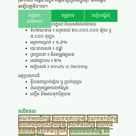
រ៉ឺម៉កកង់បី សម្ភារៈបរិក្ខារ សម្ភារៈប្រើប្រាស់ក្នុង
ផ្ទះ
និងសម្ភារៈ
អេឡិចត្រូនិច។ល។
លក្ខណៈ
តម្រូវការ
របៀបស្នើសុំ
ផលិតផល
លក្ខណៈពិសេសនៃផលិតផល
ទំហំឥណទាន ៖ រហូតដល់ ២០.០០០.០០០ រៀល ឬ
៥.០០០ ដុល្លារ
អត្រាការប្រាក់ ៖ ១,៥%
រយៈពេលសង ៖ ៤ឆ្នាំ
ទ្រព្យធានា ៖ មិនតម្រូវឲ្យមាន
សេវារដ្ឋបាល ៖ ២%
របៀបសង
៖ Annuity or Declining
អត្ថប្រយោជន៍
ខ្ចីបានជាប្រាក់រៀល ឬ ប្រាក់ដុល្លារ
បំពេញតម្រូវការជាក់ស្តែង
លឿន និងអាចទុកចិត្តបាន
ផលិតផល
ឥណទានអាជីវកម្ម
ឥណទានគេហដ្ឋាន
ឥណទានកសិកម្ម
ឥណទានប្រើប្រាស់ផ្ទាល់ខ្លួន
ឥណទានសិក្សា
ឥណទាន
និយោជិត
ឥណទានបុគ្គលិក
ឥណទានយានយន្ត និង