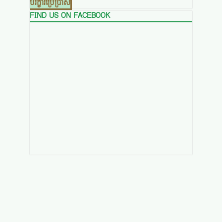
បរិក្ខារប្រើប្រាស់
FIND US ON FACEBOOK