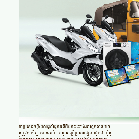
ជាប្រភេទកម្ចីដែលផ្តល់ជូនអតិថិជនទូទៅ ដែលពួកគាត់មាន
តម្រូវការទិញ ឧបករណ៍
-
សម្ភារៈប្រើប្រាស់ផ្សេងៗដូចជា ម៉ូតូ