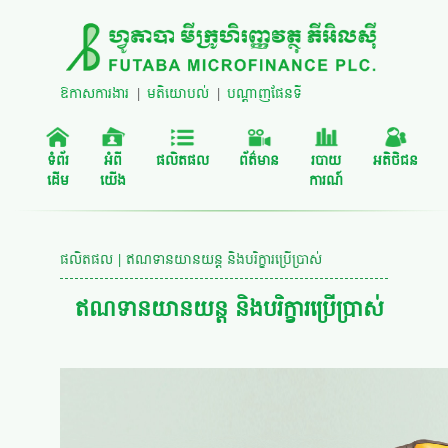
ឱកាសការងារ
|
មតិយោបល់
|
បណ្តាញផែនទី
ទំព័រ
អំពី
ផលិតផល
ព័ត៌មាន
របាយ
អតិថិជន
ដើម
យើង
ការណ៍
ផលិតផល | ឥណទានយានយន្ត និងបរិក្ខារប្រើប្រាស់
ឥណទានយានយន្ត និងបរិក្ខារប្រើប្រាស់