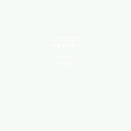
ម៉ោងបម្រើការងារ ៖
ចន្ទ - សុក្រ
៨:០០ព្រឹក -
៤:០០ល្ងាច